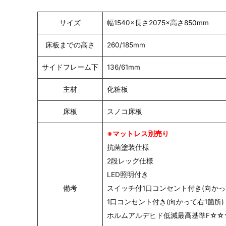
サイズ
幅1540×長さ2075×高さ850mm
床板までの高さ
260/185mm
サイドフレーム下
136/61mm
主材
化粧板
床板
スノコ床板
※マットレス別売り
抗菌塗装仕様
2段レッグ仕様
LED照明付き
備考
スイッチ付1口コンセント付き(向かっ
1口コンセント付き(向かって右1箇所)
ホルムアルデヒド低減最高基準F☆☆