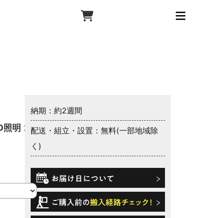
納期：約2週間
D照明 コ
配送・組立・設置：無料(一部地域除
く)