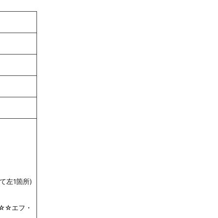
て左1箇所)
☆☆エフ・