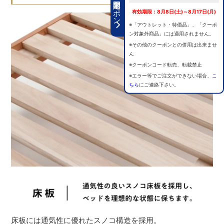
期間限定クーポン
有効期限：8月8日(土)～8月17日(月)
※「アウトレット・特価品」、「クーポ
ン対象外商品」には適用されません。
※その他のクーポンとの併用は出来ませ
ん
※クーポンコード転売、転載禁止
※エラー等でご注文ができない場合、
こ
ちら
にご連絡下さい。
床板には通気性に優れたスノコ構造を採用。