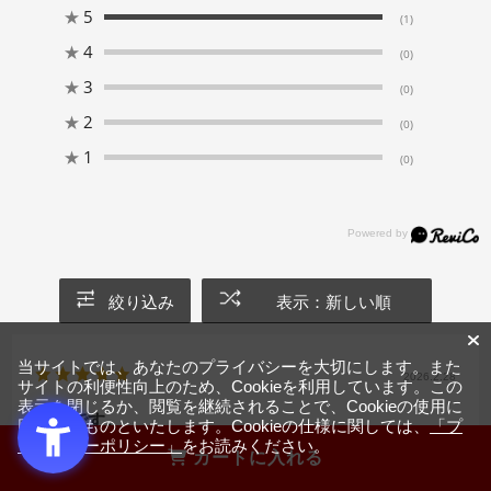
★
5
(1)
★
4
(0)
★
3
(0)
★
2
(0)
★
1
(0)
絞り込み
表示：新しい順
当サイトでは、あなたのプライバシーを大切にします。また
2026.2.28
サイトの利便性向上のため、Cookieを利用しています。この
表示を閉じるか、閲覧を継続されることで、Cookieの使用に
満足です。
同意するものといたします。Cookieの仕様に関しては、
「プ
ライバシーポリシー」
をお読みください。
カートに入れる
サイズ：シングル
カラー：ナチュラル