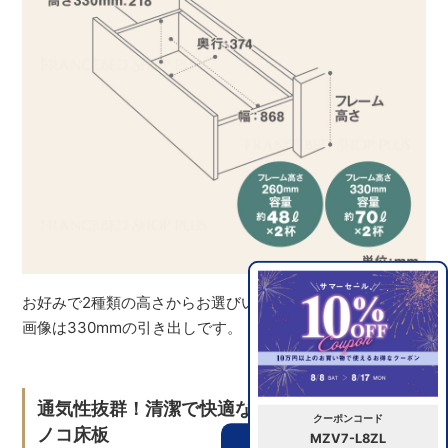
お好みで2種類の高さからお選びいただけます。※イメージ
画像は330mmの引き出しです。
通気性抜群！清潔で快適な睡眠環境を保つス
クーポンコード
ノコ床板
MZV7-L8ZL