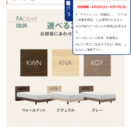
期間限定クーポン
有効期限：8月8日(土)～8月17日(月)
※「アウトレット・特価品」、「クーポ
ン対象外商品」には適用されません。
※その他のクーポンとの併用は出来ませ
ん
※クーポンコード転売、転載禁止
※エラー等でご注文ができない場合、
こ
ちら
にご連絡下さい。