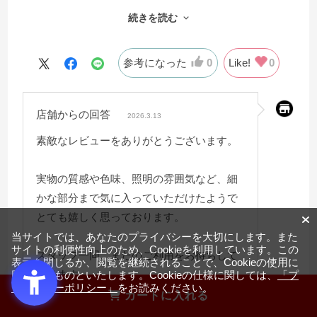
質感や色味含め高級感があり求めていたものにマッチし
続きを読む
ておりました。
＜照明と木目ルーバーについて＞
照明もまぶしくなく、画像だとわかりづらいですが縦に
参考になった
0
Like!
0
入ったルーバーがとても上品です。
＜色味について＞
店舗からの回答
私が購入したのはオーク色ですが、白に近くなく黄色み
2026.3.13
もつよくない明るい色です。
素敵なレビューをありがとうございます。
色味については好みもあるかと思いますので一度展示品
を確かめてみるのをおすすめいたします。
実物の質感や色味、照明の雰囲気など、細
＜使用感について＞
かな部分まで気に入っていただけたようで
問題なく使用しております。
とても嬉しく思っております。
＜総合＞
当サイトでは、あなたのプライバシーを大切にします。また
サイトの利便性向上のため、Cookieを利用しています。この
とても満足しております。価格と質のバランスが取れて
スタッフ一同、またのご利用をお待ちして
表示を閉じるか、閲覧を継続されることで、Cookieの使用に
いると思います。
おります。
同意するものといたします。Cookieの仕様に関しては、
「プ
ライバシーポリシー」
をお読みください。
カートに入れる