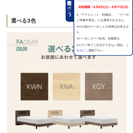
期間限定クーポン
有効期限：8月8日(土)～8月17日(月)
※「アウトレット・特価品」、「クーポ
選べる3色
ン対象外商品」には適用されません。
※その他のクーポンとの併用は出来ませ
ん
※クーポンコード転売、転載禁止
※エラー等でご注文ができない場合、
こ
ちら
にご連絡下さい。