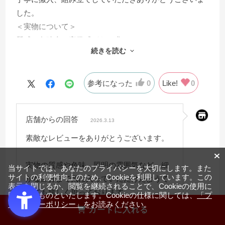
した。
＜実物について＞
質感や色味含め高級感があり求めていたものにマッチし
続きを読む
ておりました。
＜照明と木目ルーバーについて＞
照明もまぶしくなく、画像だとわかりづらいですが縦に
参考になった
0
Like!
0
入ったルーバーがとても上品です。
＜色味について＞
店舗からの回答
私が購入したのはオーク色ですが、白に近くなく黄色み
2026.3.13
もつよくない明るい色です。
素敵なレビューをありがとうございます。
色味については好みもあるかと思いますので一度展示品
を確かめてみるのをおすすめいたします。
実物の質感や色味、照明の雰囲気など、細
当サイトでは、あなたのプライバシーを大切にします。また
＜使用感について＞
サイトの利便性向上のため、Cookieを利用しています。この
かな部分まで気に入っていただけたようで
表示を閉じるか、閲覧を継続されることで、Cookieの使用に
問題なく使用しております。
とても嬉しく思っております。
同意するものといたします。Cookieの仕様に関しては、
「プ
＜総合＞
ライバシーポリシー」
をお読みください。
カートに入れる
とても満足しております。価格と質のバランスが取れて
スタッフ一同、またのご利用をお待ちして