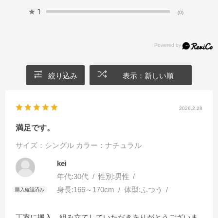
★
1
(0)
絞り込み
表示：新しい順
2026.2.28
満足です。
サイズ：シングル
カラー：ナチュラル
kei
年代:
30代
性別:
男性
身長:
166～170cm
体型:
ふつう
丁寧に搬入、組み立てしていただきありがとうございま