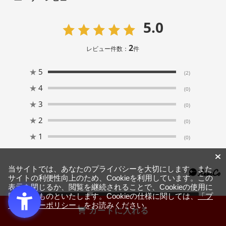
5.0
2
レビュー件数：
件
★
5
(2)
★
4
(0)
★
3
(0)
★
2
(0)
★
1
(0)
当サイトでは、あなたのプライバシーを大切にします。また
サイトの利便性向上のため、Cookieを利用しています。この
表示を閉じるか、閲覧を継続されることで、Cookieの使用に
同意するものといたします。Cookieの仕様に関しては、
「プ
絞り込み
表示：新しい順
ライバシーポリシー」
をお読みください。
カートに入れる