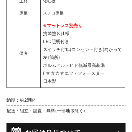
主材
化粧板
床板
スノコ床板
※マットレス別売り
抗菌塗装仕様
LED照明付き
スイッチ付1口コンセント付き(向かって
備考
左1箇所)
ホルムアルデヒド低減最高基準
F☆☆☆☆エフ・フォースター
日本製
納期：約2週間
配送・組立・設置：無料(一部地域除く)