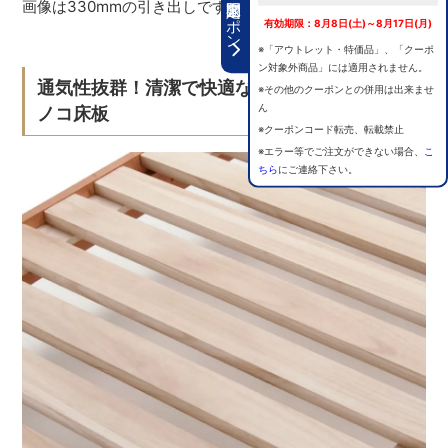
期間限定クーポン
画像は330mmの引き出しです。
有効期限：8月8日(土)～8月17日(月)
※「アウトレット・特価品」、「クーポ
ン対象外商品」には適用されません。
通気性抜群！清潔で快適な睡眠環境を保つス
※その他のクーポンとの併用は出来ませ
ん
ノコ床板
※クーポンコード転売、転載禁止
※エラー等でご注文ができない場合、
こ
ちら
にご連絡下さい。