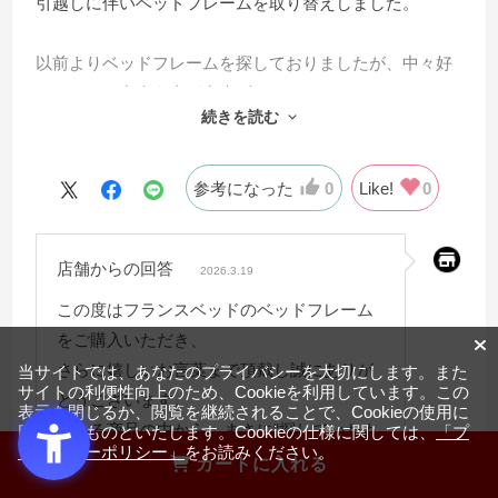
引越しに伴いベッドフレームを取り替えしました。
以前よりベッドフレームを探しておりましたが、中々好
みのものに出会う事が出来ずにいました。
続きを読む
そんな時フランスベッドのPCサイトの中でまさに
探していたベッドフレームを見つけました！
デザイン&価格面で120点、
参考になった
0
Like!
0
そして使用感も大満足！！
人生の1/3を睡眠に費やすので寝具は
店舗からの回答
妥協するべきではないと痛感しております。
2026.3.19
この度はありがとございました。
この度はフランスベッドのベッドフレーム
をご購入いただき、
さらに嬉しいお言葉まで頂戴し誠にありが
当サイトでは、あなたのプライバシーを大切にします。また
サイトの利便性向上のため、Cookieを利用しています。この
とうございます。
表示を閉じるか、閲覧を継続されることで、Cookieの使用に
数ある商品の中から、まさに“探していたも
同意するものといたします。Cookieの仕様に関しては、
「プ
ライバシーポリシー」
をお読みください。
の”と感じていただけたこと、
カートに入れる
デザイン・価格・使用感のすべてにご満足