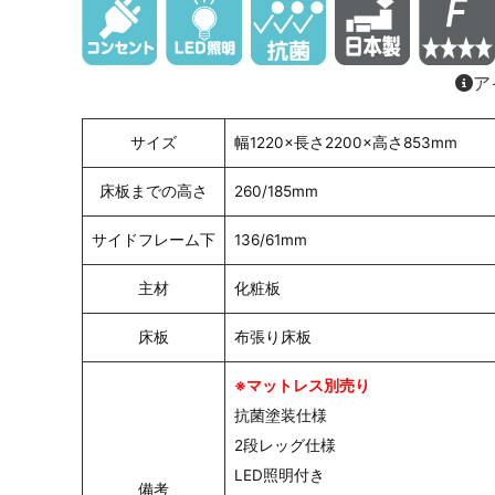
ア
サイズ
幅1220×長さ2200×高さ853mm
床板までの高さ
260/185mm
サイドフレーム下
136/61mm
主材
化粧板
床板
布張り床板
※マットレス別売り
抗菌塗装仕様
2段レッグ仕様
LED照明付き
備考