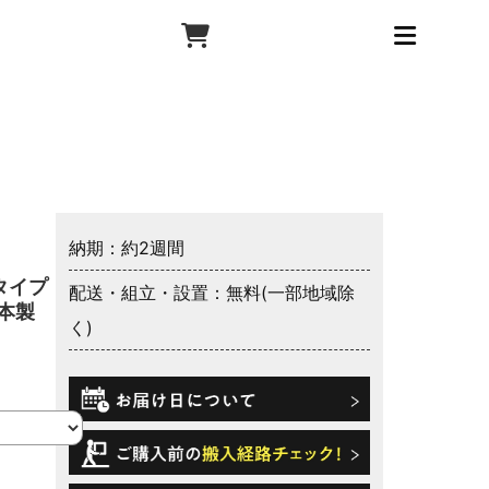
納期：約2週間
タイプ
配送・組立・設置：無料(一部地域除
日本製
く)