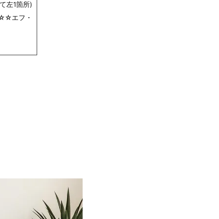
て左1箇所)
☆☆エフ・