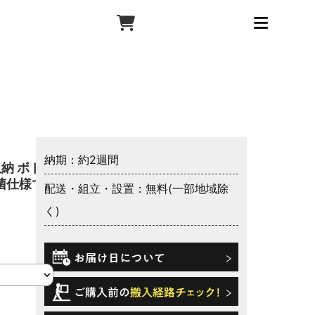
納期：約2週間
納 ボト
抗菌仕様で
配送・組立・設置：無料(一部地域除
く)