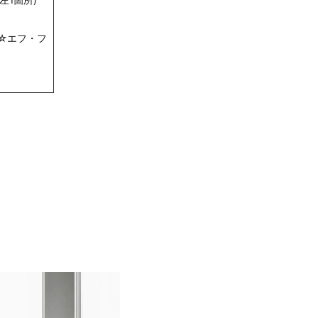
左1箇所)
☆エフ・フ