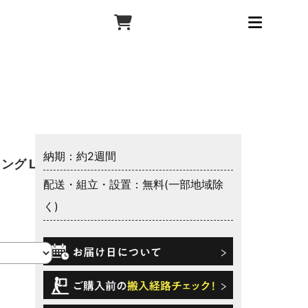
納期：約2週間
ング LED
配送・組立・設置：無料(一部地域除
く)