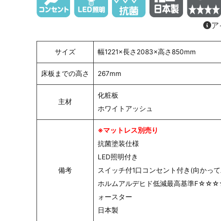
ア
サイズ
幅1221×長さ2083×高さ850mm
床板までの高さ
267mm
化粧板
主材
ホワイトアッシュ
※マットレス別売り
抗菌塗装仕様
LED照明付き
備考
スイッチ付1口コンセント付き(向かって
ホルムアルデヒド低減最高基準F☆☆☆
ォースター
日本製