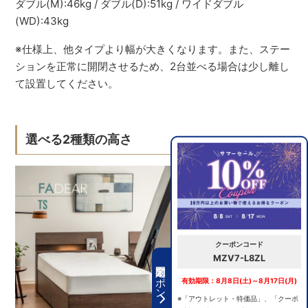
ダブル(M):46kg / ダブル(D):51kg / ワイドダブル
(WD):43kg
※仕様上、他タイプより幅が大きくなります。また、ステー
ションを正常に開閉させるため、2台並べる場合は少し離し
て設置してください。
選べる2種類の高さ
クーポンコード
MZV7-L8ZL
期間限定クーポン
有効期限：8月8日(土)～8月17日(月)
※「アウトレット・特価品」、「クーポ