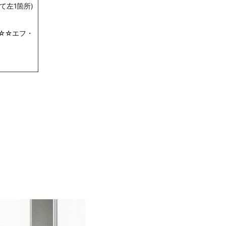
て左1箇所)
☆☆エフ・