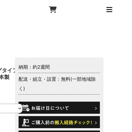
納期：約2週間
グタイプ
日本製
配送・組立・設置：無料(一部地域除
く)