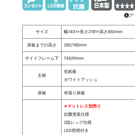
ア
サイズ
幅1401×長さ2181×高さ850mm
床板までの高さ
260/185mm
サイドフレーム下
136/61mm
化粧板
主材
ホワイトアッシュ
床板
布張り床板
※マットレス別売り
抗菌塗装仕様
2段レッグ仕様
LED照明付き