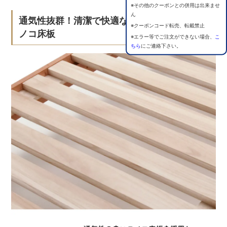
※その他のクーポンとの併用は出来ませ
ん
通気性抜群！清潔で快適な睡眠環境を保つス
※クーポンコード転売、転載禁止
ノコ床板
※エラー等でご注文ができない場合、
こ
ちら
にご連絡下さい。