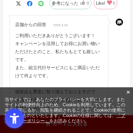
参考になった
0
Like!
0
店舗からの回答
2026.3.19
ご利用いただきありがとうございます！
キャンペーンを活用してお得にお買い物い
ただけたとのこと、私たちもとても嬉しい
です。
また、組立代行サービスにもご満足いただ
けて何よりです。
寝装品も豊富に取り揃えておりますので、
当サイトでは、あなたのプライバシーを大切にします。また
お買い換えの際はぜひご検討いただけます
サイトの利便性向上のため、Cookieを利用しています。この
と嬉しく思います。
表示を閉じるか、閲覧を継続されることで、Cookieの使用に
同意するものといたします。Cookieの仕様に関しては、
「プ
今後ともどうぞよろしくお願いいたしま
ライバシーポリシー」
をお読みください。
す。
カートに入れる