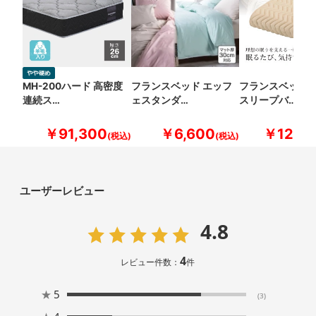
MH-200ハード 高密度
フランスベッド エッフ
フランスベッド 
連続ス…
ェスタンダ…
スリープバ…
￥91,300
￥6,600
￥12,10
ユーザーレビュー
4.8
4
レビュー件数：
件
★
5
(3)