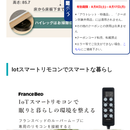
期間限定クーポン
有効期限：8月8日(土)～8月17日(月)
※「アウトレット・特価品」、「クーポ
ン対象外商品」には適用されません。
※その他のクーポンとの併用は出来ませ
ん
※クーポンコード転売、転載禁止
※エラー等でご注文ができない場合、
こ
ちら
にご連絡下さい。
Iotスマートリモコンでスマートな暮らし