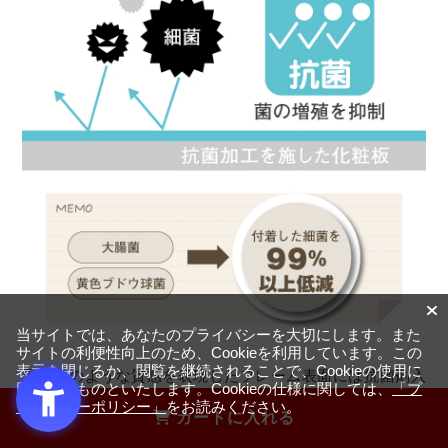
当サイトでは、あなたのプライバシーを大切にします。また
サイトの利便性向上のため、Cookieを利用しています。この
表示を閉じるか、閲覧を継続されることで、Cookieの使用に
天然木のような質感を表現したフレーム表面には抗菌剤入
同意するものといたします。Cookieの仕様に関しては、
「プ
りシートを使用。デザイン性を損なうことなく優れた抗菌
ライバシーポリシー」
をお読みください。
カートに入れる
機能で細菌を低減します。