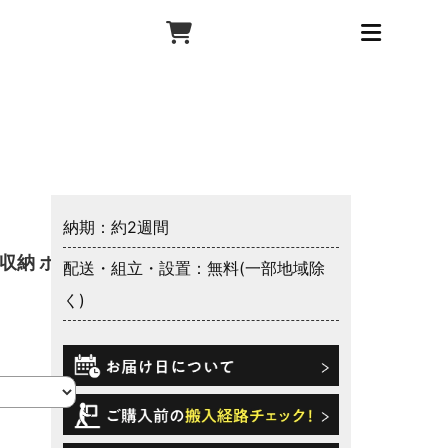
納期：約2週間
収納 ボト
配送・組立・設置：無料(一部地域除
く)