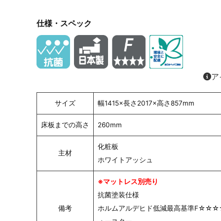
仕様・スペック
ア
サイズ
幅1415×長さ2017×高さ857mm
床板までの高さ
260mm
化粧板
主材
ホワイトアッシュ
※マットレス別売り
抗菌塗装仕様
備考
ホルムアルデヒド低減最高基準F☆☆☆