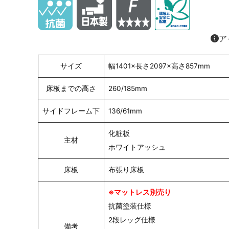
ア
サイズ
幅1401×長さ2097×高さ857mm
床板までの高さ
260/185mm
サイドフレーム下
136/61mm
化粧板
主材
ホワイトアッシュ
床板
布張り床板
※マットレス別売り
抗菌塗装仕様
2段レッグ仕様
備考