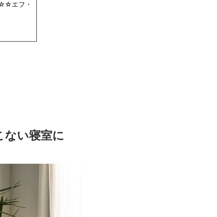
☆☆エフ・
こない寝室に