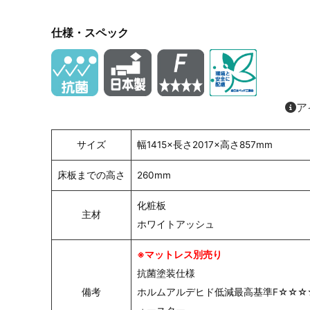
仕様・スペック
ア
サイズ
幅1415×長さ2017×高さ857mm
床板までの高さ
260mm
化粧板
主材
ホワイトアッシュ
※マットレス別売り
抗菌塗装仕様
備考
ホルムアルデヒド低減最高基準F☆☆☆