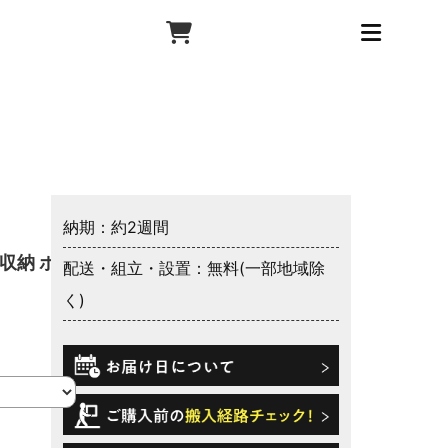
納期：約2週間
収納 ボト
配送・組立・設置：無料(一部地域除
く)