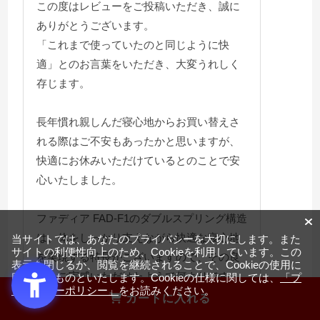
この度はレビューをご投稿いただき、誠に
ありがとうございます。
「これまで使っていたのと同じように快
適」とのお言葉をいただき、大変うれしく
存じます。
長年慣れ親しんだ寝心地からお買い替えさ
れる際はご不安もあったかと思いますが、
快適にお休みいただけているとのことで安
心いたしました。
ファディア FAD-F1のダブルスプリング構造
は、体をしっかり支えながら快適な寝心地
当サイトでは、あなたのプライバシーを大切にします。また
サイトの利便性向上のため、Cookieを利用しています。この
を実現する特長がございますので、その良
表示を閉じるか、閲覧を継続されることで、Cookieの使用に
さをご実感いただけたようで何よりです。
同意するものといたします。Cookieの仕様に関しては、
「プ
ライバシーポリシー」
をお読みください。
これからも末永く快適にご愛用いただけま
カートに入れる
したら幸いです。