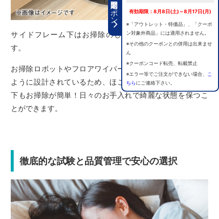
期間限定クーポン
有効期限：8月8日(土)～8月17日(月)
※「アウトレット・特価品」、「クーポ
ン対象外商品」には適用されません。
サイドフレーム下はお掃除のしやすい高さとなっていま
※その他のクーポンとの併用は出来ませ
す。
ん
※クーポンコード転売、転載禁止
お掃除ロボットやフロアワイパーがスムーズに通過できる
※エラー等でご注文ができない場合、
こ
ように設計されているため、ほこりの溜まりやすいベッド
ちら
にご連絡下さい。
下もお掃除が簡単！日々のお手入れで綺麗な状態を保つこ
とができます。
徹底的な試験と品質管理で安心の選択