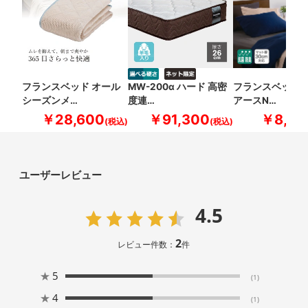
フランスベッド オール
MW-200α ハード 高密
フランスベッド 
シーズンメ…
度連…
アースN…
￥28,600
￥91,300
￥8,80
ユーザーレビュー
4.5
2
レビュー件数：
件
★
5
(1)
★
4
(1)