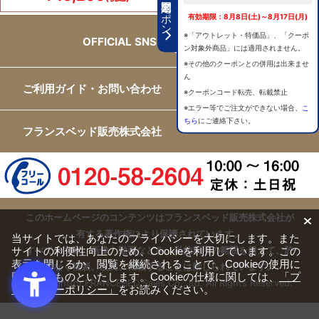
期間限定クーポン
有効期限：8月8日(土)～8月17日(月)
※「アウトレット・特価品」、「クーポ
OFFICIAL SNS
ン対象外商品」には適用されません。
※その他のクーポンとの併用は出来ませ
ん
ご利用ガイド・お問い合わせ
※クーポンコード転売、転載禁止
※エラー等でご注文ができない場合、
こ
ちら
にご連絡下さい。
フランスベッド販売株式会社
このホームページのコンテンツはフランスベッド販売株式会社が
有する著作権により保護されています。
当サイトでは、あなたのプライバシーを大切にします。また
サイトの利便性向上のため、Cookieを利用しています。この
すべての文章、画像、動画などを、私的利用の範囲を超えて、許
表示を閉じるか、閲覧を継続されることで、Cookieの使用に
可なく複製、改変、転載することは禁じられています。
同意するものといたします。Cookieの仕様に関しては、
「プ
Copyright(c) FRANCEBED Sales Co., ltd. All Rights Reserved.
ライバシーポリシー」
をお読みください。