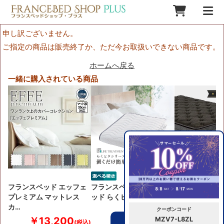
申し訳ございません。
ご指定の商品は販売終了か、ただ今お取扱いできない商品です。
ホームへ戻る
一緒に購入されている商品
フランスベッド エッフェ
フランスベッド ベッドパ
LTレガシー エ
プレミアム マットレス
ッド らくピタLTフィッ…
ート 日本製高
カ…
クーポンコード
￥13,200
￥41,800
￥355,
MZV7-L8ZL