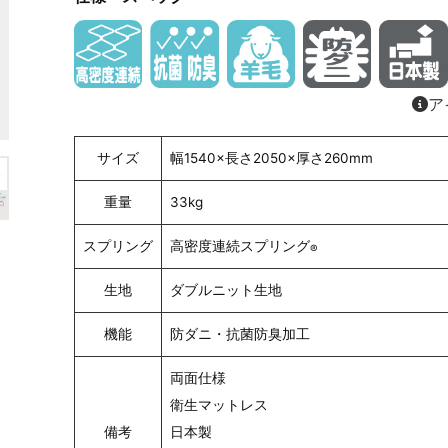
ア
サイズ
幅1540×長さ2050×厚さ260mm
重量
33kg
スプリング
高密度連続スプリング
®
生地
ダブルニット生地
機能
防ダニ・抗菌防臭加工
両面仕様
衛生マットレス
備考
日本製