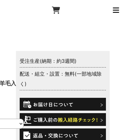
受注生産(納期：約3週間)
配送・組立・設置：無料(一部地域除
 羊毛入り
く)