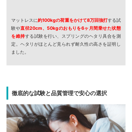
マットレスに
約100kgの荷重をかけて8万回強打
する試
験や
直径20cm、50kgのおもりを6ヶ月間乗せた状態
を維持
する試験を行い、スプリングのヘタリ具合を測
定。ヘタリがほとんど見られず耐久性の高さを証明し
ました。
徹底的な試験と品質管理で安心の選択