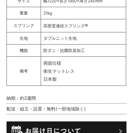
サイズ
幅1220×長さ1950×厚さ240mm
重量
21kg
®
スプリング
高密度連続スプリング
生地
ダブルニット生地
機能
防ダニ・抗菌防臭加工
両面仕様
衛生マットレス
備考
日本製
納期：約2週間
配送・組立・設置：無料(一部地域除く)