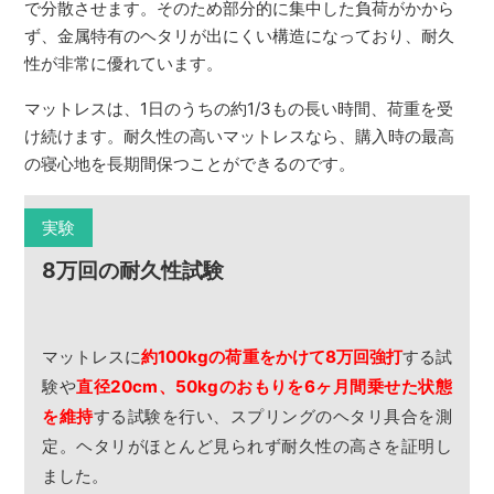
で分散させます。そのため部分的に集中した負荷がかから
ず、金属特有のヘタリが出にくい構造になっており、耐久
性が非常に優れています。
マットレスは、1日のうちの約1/3もの長い時間、荷重を受
け続けます。耐久性の高いマットレスなら、購入時の最高
の寝心地を長期間保つことができるのです。
実験
8万回の耐久性試験
マットレスに
約100kgの荷重をかけて8万回強打
する試
験や
直径20cm、50kgのおもりを6ヶ月間乗せた状態
を維持
する試験を行い、スプリングのヘタリ具合を測
定。ヘタリがほとんど見られず耐久性の高さを証明し
ました。