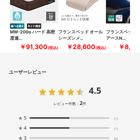
MW-200α ハード 高密
フランスベッド オール
フランスベッド 
度連…
シーズンメ…
アースN…
￥91,300
￥28,600
￥8,80
ユーザーレビュー
4.5
2
レビュー件数：
件
★
5
(1)
★
4
(1)
★
3
(0)