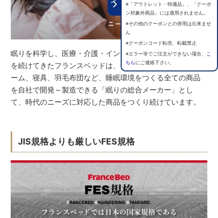
※「アウトレット・特価品」、「クーポ
ン対象外商品」には適用されません。
※その他のクーポンとの併用は出来ませ
ん
※クーポンコード転売、転載禁止
眠りを科学し、医療・介護・インテリアの分野で研究開発
※エラー等でご注文ができない場合、
こ
ちら
にご連絡下さい。
を続けてきたフランスベッドは、マットレス、ベッドフレ
ーム、寝具、羽毛布団など、睡眠環境をつくる全ての商品
を自社で開発～製造できる「眠りの総合メーカー」とし
て、時代のニーズに対応した商品をつくり続けています。
JIS規格よりも厳しいFES規格