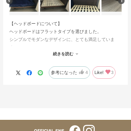
【ヘッドボードについて】
ヘッドボードはフラットタイプを選びました。
シンプルでモダンなデザインに、とても満足していま
す。
続きを読む
薄いヘッドボードが立体的に見える、アシンメトリーな
デザインです。
参考になった
4
Like!
3
【脚について】
脚はレッグタイプを選びました。
シンプルでモダンなデザインに、とても満足していま
す。
引き出しタイプに比べ通気性が良く、掃除もしやすいた
め、とても快適に使用しています。
OFFICIAL SNS