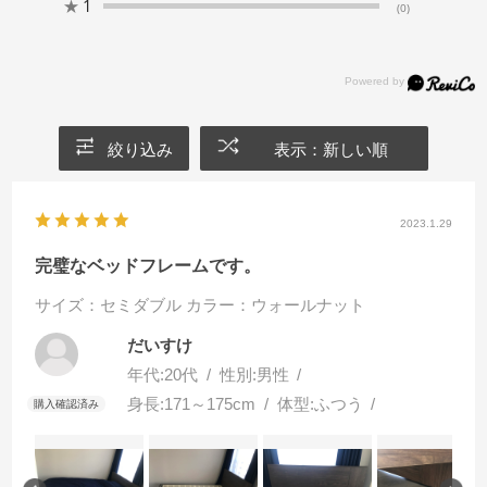
★
1
(0)
絞り込み
表示：新しい順
2023.1.29
完璧なベッドフレームです。
サイズ：セミダブル
カラー：ウォールナット
だいすけ
年代:
20代
性別:
男性
身長:
171～175cm
体型:
ふつう