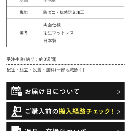
詰物
羊毛綿
機能
防ダニ・抗菌防臭加工
両面仕様
衛生マットレス
備考
日本製
受注生産(納期：約3週間)
配送・組立・設置：無料(一部地域除く)