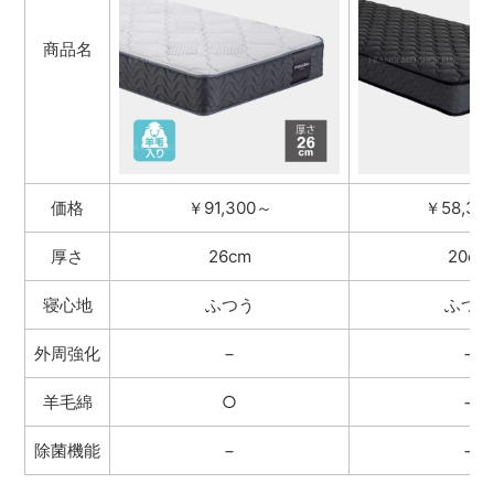
商品名
価格
￥91,300～
￥58,30
厚さ
26cm
20cm
寝心地
ふつう
ふつう
外周強化
−
−
羊毛綿
○
−
除菌機能
−
−