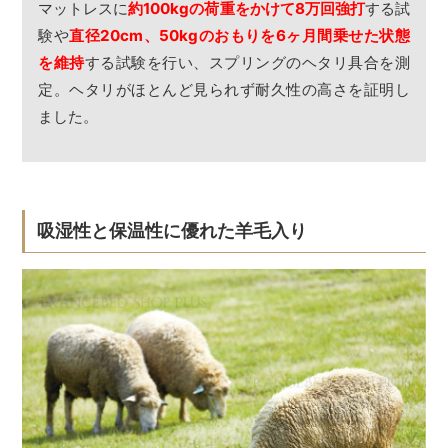
マットレスに
約100kgの荷重をかけて8万回強打
する試
験や
直径20cm、50kgのおもりを6ヶ月間乗せた状態
を維持
する試験を行い、スプリングのヘタリ具合を測
定。ヘタリがほとんど見られず耐久性の高さを証明し
ました。
吸湿性と保温性に優れた羊毛入り