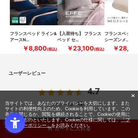
フランスベッド ライン&
【入荷待ち】 フランス
フランスベッド 
アースN…
ベッド セ…
シーズンメ…
￥8,800
￥23,100
￥28,60
ユーザーレビュー
4.7
12
当サイトでは、あなたのプライバシーを大切にします。また
レビュー件数：
件
サイトの利便性向上のため、Cookieを利用しています。この
表示を閉じるか、閲覧を継続されることで、Cookieの使用に
★
5
(8)
同意するものといたします。Cookieの仕様に関しては、
「プ
ライバシーポリシー」
をお読みください。
★
4
カートに入れる
(4)
★
3