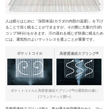
人は眠りはじめに「深部体温(カラダの内部の温度)」を下げ
ることで深く眠ることができますが、その際に大量の汗(約
コップ1杯分)をかきます。汗の蒸れを感じず快適に眠るため
には、通気性のよいマットレスを選ぶことが重要です。
ポケットコイル
高密度連続スプリング
®
®
ポケットコイルと高密度連続スプリング
の通気性の違い
(フランスベッド調べ)
高密度連続スプリング
®
は、風が通る中空構造だから、マッ