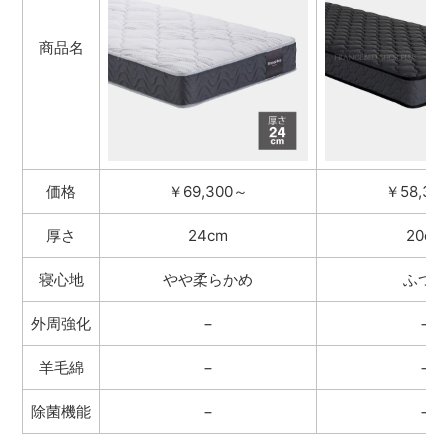
商品名
価格
￥69,300～
￥58,30
厚さ
24cm
20cm
寝心地
やや柔らかめ
ふつう
外周強化
−
−
羊毛綿
−
−
除菌機能
−
−