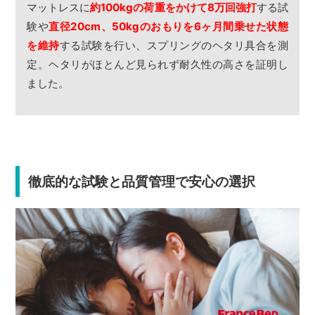
マットレスに
約100kgの荷重をかけて8万回強打
する試
験や
直径20cm、50kgのおもりを6ヶ月間乗せた状態
を維持
する試験を行い、スプリングのヘタリ具合を測
定。ヘタリがほとんど見られず耐久性の高さを証明し
ました。
徹底的な試験と品質管理で安心の選択