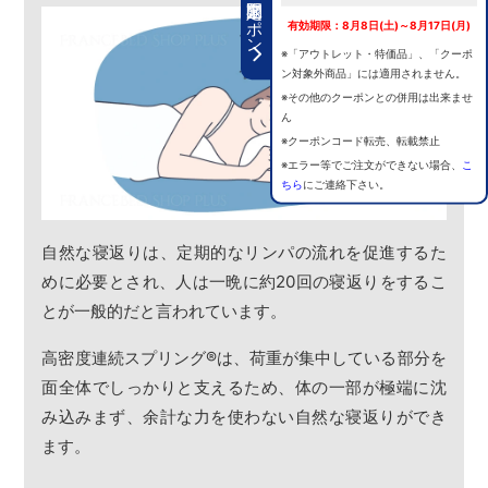
期間限定クーポン
有効期限：8月8日(土)～8月17日(月)
※「アウトレット・特価品」、「クーポ
ン対象外商品」には適用されません。
※その他のクーポンとの併用は出来ませ
ん
※クーポンコード転売、転載禁止
※エラー等でご注文ができない場合、
こ
ちら
にご連絡下さい。
自然な寝返りは、定期的なリンパの流れを促進するた
めに必要とされ、人は一晩に約20回の寝返りをするこ
とが一般的だと言われています。
高密度連続スプリング
®
は、荷重が集中している部分を
面全体でしっかりと支えるため、体の一部が極端に沈
み込みまず、余計な力を使わない自然な寝返りができ
ます。