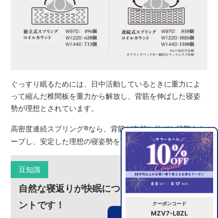
ぐっすり眠るためには、日中活動しているときに重力によ
って縮んだ椎間板を重力から解放し、背筋を伸ばした寝姿
勢が理想とされています。
高密度連続スプリング
®
なら、背筋が自然に伸びた状態をキ
ープし、安定した理想の寝姿勢を実現します。
豆知識
自然な寝返りが快眠につながる大切なポイ
ントです！
クーポンコード
MZV7-L8ZL