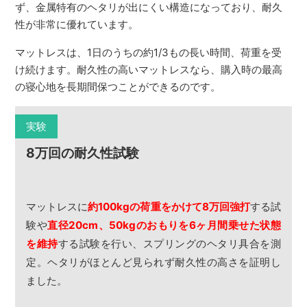
ず、金属特有のヘタリが出にくい構造になっており、耐久
性が非常に優れています。
マットレスは、1日のうちの約1/3もの長い時間、荷重を受
け続けます。耐久性の高いマットレスなら、購入時の最高
の寝心地を長期間保つことができるのです。
実験
8万回の耐久性試験
マットレスに
約100kgの荷重をかけて8万回強打
する試
験や
直径20cm、50kgのおもりを6ヶ月間乗せた状態
を維持
する試験を行い、スプリングのヘタリ具合を測
定。ヘタリがほとんど見られず耐久性の高さを証明し
ました。