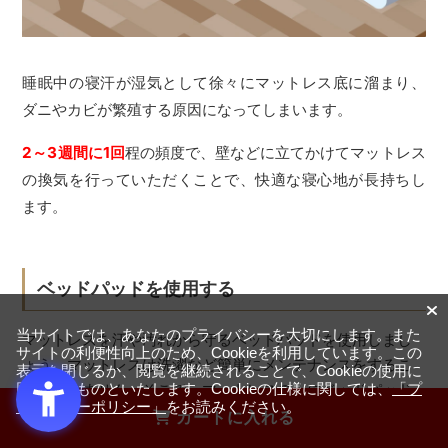
睡眠中の寝汗が湿気として徐々にマットレス底に溜まり、
ダニやカビが繁殖する原因になってしまいます。
2～3週間に1回
程の頻度で、壁などに立てかけてマットレス
の換気を行っていただくことで、快適な寝心地が長持ちし
ます。
ベッドパッドを使用する
当サイトでは、あなたのプライバシーを大切にします。また
マットレスを汗や汚れから守るベッドパッドを使用しまし
サイトの利便性向上のため、Cookieを利用しています。この
ょう。マットレスは洗濯など簡単にメンテナンスをするこ
表示を閉じるか、閲覧を継続されることで、Cookieの使用に
同意するものといたします。Cookieの仕様に関しては、
「プ
とができません。そこで、マットレスの上にベッドパッド
ライバシーポリシー」
をお読みください。
を敷いて、マットレス本体を汗や汚れから守る必要があり
カートに入れる
ます。たとえベッドパッドが汚れてしまっても、こまめに