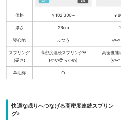
価格
￥102,300～
￥80,
厚さ
26cm
24
寝心地
ふつう
やや柔
スプリング
高密度連続スプリング
®
高密度連続
(硬さ)
(やや柔らかめ)
(やや柔
羊毛綿
○
−
快適な眠りへつなげる高密度連続スプリン
グ
®