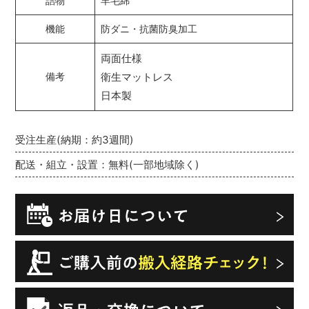
詰物
羊毛綿
機能
防ダニ・抗菌防臭加工
両面仕様
衛生マットレス
備考
日本製
受注生産(納期：約3週間)
配送・組立・設置：無料(一部地域除く)