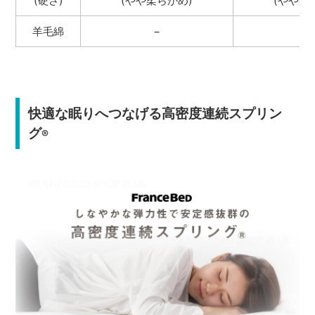
(硬さ)
(やや柔らかめ)
(やや柔
羊毛綿
−
○
快適な眠りへつなげる高密度連続スプリン
グ
®