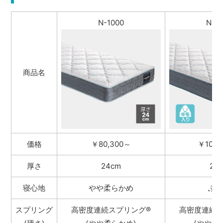
N-1000
N-2
商品名
価格
￥80,300～
￥102,
厚さ
24cm
26
寝心地
やや柔らかめ
ふつ
スプリング
高密度連続スプリング
®
高密度連続