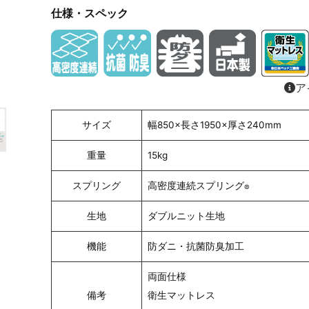
仕様・スペック
ア
サイズ
幅850×長さ1950×厚さ240mm
重量
15kg
スプリング
高密度連続スプリング
®
生地
ダブルニット生地
機能
防ダニ・抗菌防臭加工
両面仕様
備考
衛生マットレス