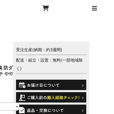
受注生産(納期：約3週間)
配送・組立・設置：無料(一部地域除
臭 防ダニ
く)
チ やや柔