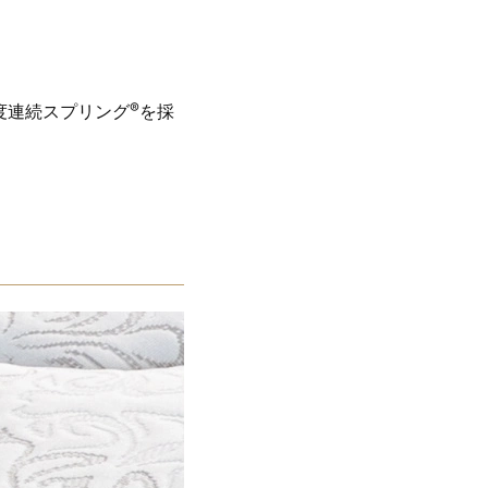
®
度連続スプリング
を採