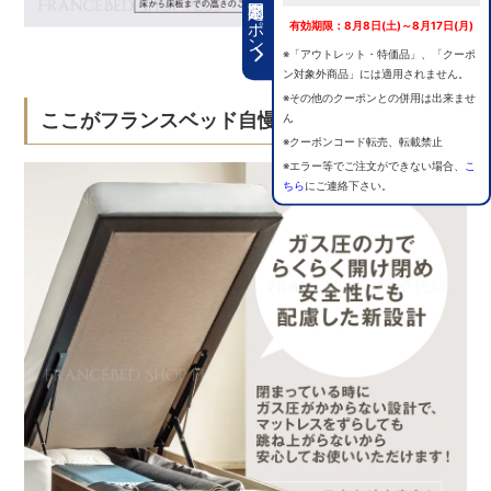
期間限定クーポン
有効期限：8月8日(土)～8月17日(月)
※「アウトレット・特価品」、「クーポ
ン対象外商品」には適用されません。
※その他のクーポンとの併用は出来ませ
ここがフランスベッド自慢のポイントです！
ん
※クーポンコード転売、転載禁止
※エラー等でご注文ができない場合、
こ
ちら
にご連絡下さい。