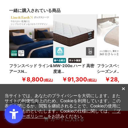
一緒に購入されている商品
フランスベッド ライン&
MW-200α ハード 高密
フランスベッド 
アースN…
度連…
シーズンメ…
￥8,800
￥91,300
￥28,60
当サイトでは、あなたのプライバシーを大切にします。また
サイトの利便性向上のため、Cookieを利用しています。この
ユーザーレビュー
表示を閉じるか、閲覧を継続されることで、Cookieの使用に
同意するものといたします。Cookieの仕様に関しては、
「プ
4.8
ライバシーポリシー」
をお読みください。
カートに入れる