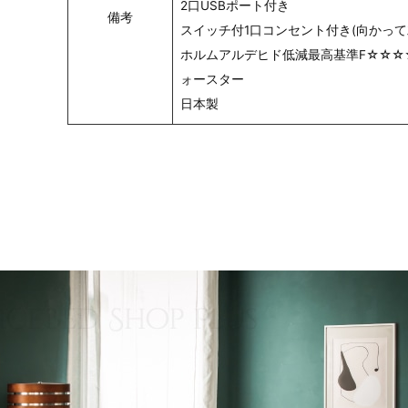
2口USBポート付き
備考
スイッチ付1口コンセント付き(向かって
ホルムアルデヒド低減最高基準F☆☆☆
ォースター
日本製