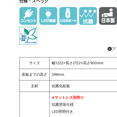
仕様・スペック
ア
サイズ
幅1222×長さ2122×高さ900mm
床板までの高さ
296mm
主材
抗菌化粧板
※マットレス別売り
抗菌塗装仕様
LED照明付き