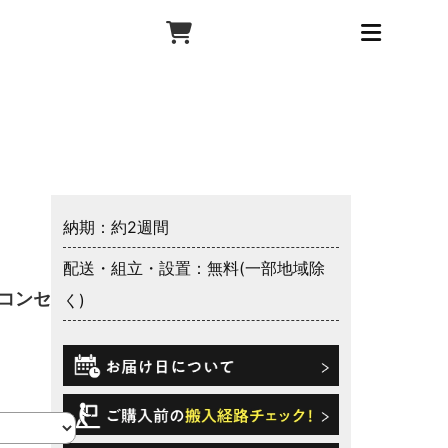
納期：約2週間
配送・組立・設置：無料(一部地域除
 コンセン
く)