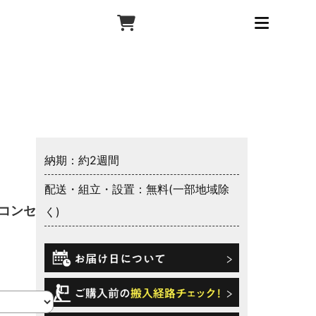
納期：約2週間
配送・組立・設置：無料(一部地域除
 コンセン
く)