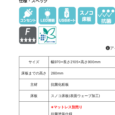
仕様・スペック
ア
サイズ
幅970×長さ2105×高さ900mm
床板までの高さ
260mm
主材
抗菌化粧板
床板
スノコ床板(表面ウェーブ加工)
※マットレス別売り
抗菌塗装仕様