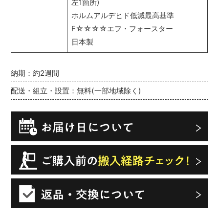
左1箇所)
ホルムアルデヒド低減最高基準
F☆☆☆☆エフ・フォースター
日本製
納期：約2週間
配送・組立・設置：無料(一部地域除く)