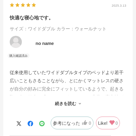
2025.3.13
快適な寝心地です。
サイズ：ワイドダブル
カラー：ウォールナット
no name
従来使用していたワイドダブルタイプのベッドより若干
広いこともさることながら、とにかくマットレスの硬さ
が自分の好みに完全にフィットしているようで、起きる
際に全く腰痛を感じることがなくなり、非常に寝心地が
続きを読む
良く満足しています。硬めのマットレスを選択して正解
でした。
参考になった
0
Like!
0