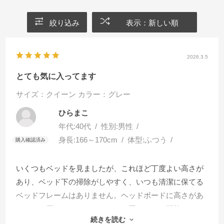
絞り込み
表示：新しい順
2026.3.5
とても気に入ってます
サイズ：クイーン
カラー：グレー
ひらまこ
年代:
40代
性別:
男性
身長:
166～170cm
体型:
ふつう
いくつもベッドを見ましたが、これほど丁度よい高さが
あり、ベッド下の掃除がしやすく、いつも清潔に保てる
ベッドフレームはありません。ヘッドボードに高さがあ
るため、厚いコイルマットレスを置くことも可能です。
続きを読む
ヘッドボードにはスマホスタンド、コンセントがあり就