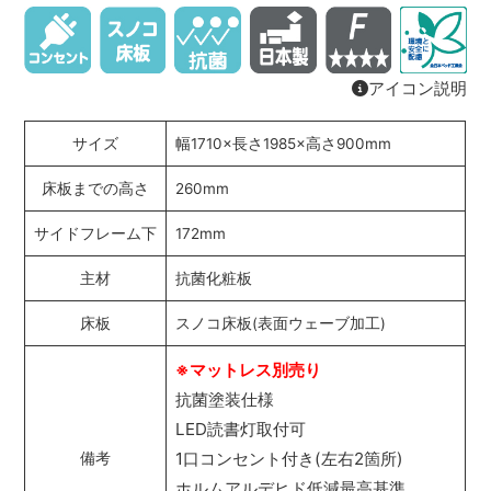
アイコン説明
サイズ
幅1710×長さ1985×高さ900mm
床板までの高さ
260mm
サイドフレーム下
172mm
主材
抗菌化粧板
床板
スノコ床板(表面ウェーブ加工)
※マットレス別売り
抗菌塗装仕様
LED読書灯取付可
1口コンセント付き(左右2箇所)
備考
ホルムアルデヒド低減最高基準