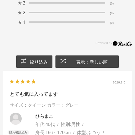
★
3
(0)
★
2
(0)
★
1
(0)
絞り込み
表示：新しい順
2026.3.5
とても気に入ってます
サイズ：クイーン
カラー：グレー
ひらまこ
年代:
40代
性別:
男性
身長:
166～170cm
体型:
ふつう