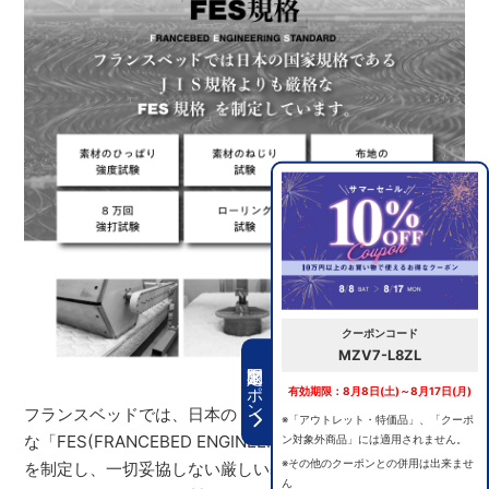
クーポンコード
MZV7-L8ZL
期間限定クーポン
有効期限：8月8日(土)～8月17日(月)
フランスベッドでは、日本の「JIS規格」よりもさらに厳格
※「アウトレット・特価品」、「クーポ
ン対象外商品」には適用されません。
な「FES(FRANCEBED ENGINEERING STANDARD)規格」
※その他のクーポンとの併用は出来ませ
を制定し、一切妥協しない厳しい基準をクリアすること
ん