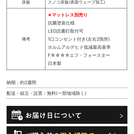
床板
スノコ床板(表面ウェーブ加工)
※マットレス別売り
抗菌塗装仕様
LED読書灯取付可
1口コンセント付き(左右2箇所)
備考
ホルムアルデヒド低減最高基準
F☆☆☆☆エフ・フォースター
日本製
納期：約2週間
配送・組立・設置：無料(一部地域除く)