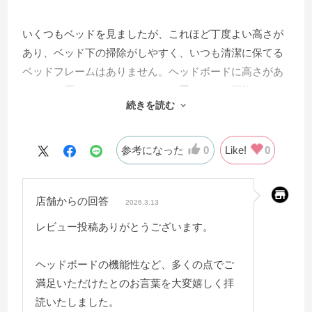
いくつもベッドを見ましたが、これほど丁度よい高さが
あり、ベッド下の掃除がしやすく、いつも清潔に保てる
ベッドフレームはありません。ヘッドボードに高さがあ
るため、厚いコイルマットレスを置くことも可能です。
続きを読む
ヘッドボードにはスマホスタンド、コンセントがあり就
寝時のスマホの充電にも困りません。
参考になった
0
Like!
0
店舗からの回答
2026.3.13
レビュー投稿ありがとうございます。
ヘッドボードの機能性など、多くの点でご
満足いただけたとのお言葉を大変嬉しく拝
読いたしました。