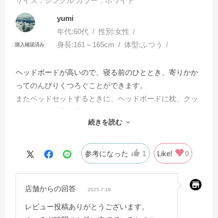
サイズ：シングル
カラー：ホワイト
yumi
年代:
60代
性別:
女性
身長:
161～165cm
体型:
ふつう
ヘッドボードが高いので、寝る前のひととき、寄りかか
ってのんびりくつろぐことができます。
またベッドセットするときに、ヘッドボードに枕、クッ
ションなどを立て掛けると、とてもスタイリッシュに！
続きを読む
つくりもしっかりしていて、きしみ音などなく、最高に
気に入っています。おすすめです。
参考になった
1
Like!
0
店舗からの回答
2025.7.18
レビュー投稿ありがとうございます。