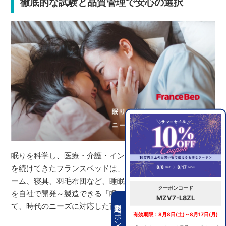
徹底的な試験と品質管理で安心の選択
眠りを科学し、医療・介護・インテリアの分野で研究開発
を続けてきたフランスベッドは、マットレス、ベッドフレ
ーム、寝具、羽毛布団など、睡眠環境をつくる全ての商品
クーポンコード
を自社で開発～製造できる「眠りの総合メーカー」とし
MZV7-L8ZL
期間限定クーポン
て、時代のニーズに対応した商品をつくり続けています。
有効期限：8月8日(土)～8月17日(月)