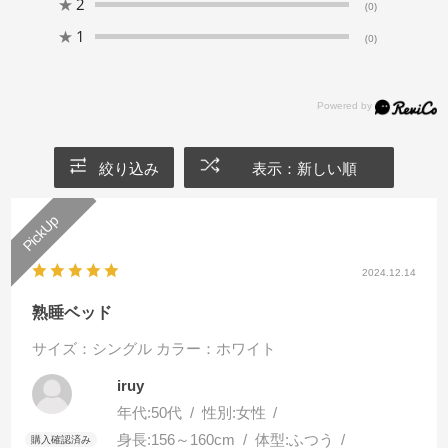
★
2
(0)
★
1
(0)
絞り込み
表示：新しい順
2024.12.14
熟睡ベッド
サイズ：シングル
カラー：ホワイト
iruy
年代:
50代
性別:
女性
身長:
156～160cm
体型:
ふつう