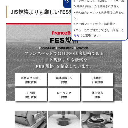
※「アウトレット・特価品」、「クーポ
ン対象外商品」には適用されません。
JIS規格よりも厳しいFES規格
※その他のクーポンとの併用は出来ませ
ん
※クーポンコード転売、転載禁止
※エラー等でご注文ができない場合、
こ
ちら
にご連絡下さい。