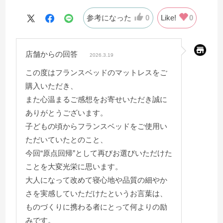
より寝心地の良さを
参考になった
0
Like!
0
感じますし、細部まで品質にこだわって
作っているベッドなんだなと
店舗からの回答
改めて感じました。
2026.3.19
この度はフランスベッドのマットレスをご
マットレスの寿命もあるかと思いますが
購入いただき、
大切に末永く使っていきたいと思います。
また心温まるご感想をお寄せいただき誠に
組み立てに来てくださった業者さんも
ありがとうございます。
感じの良い方で全てに満足です。
子どもの頃からフランスベッドをご使用い
ありがとうございました。
ただいていたとのこと、
今回“原点回帰”として再びお選びいただけた
ことを大変光栄に思います。
大人になって改めて寝心地や品質の細やか
さを実感していただけたというお言葉は、
ものづくりに携わる者にとって何よりの励
みです。