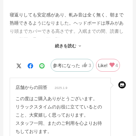
寝返りしても安定感があり、軋み音は全く無く、朝まで
熟睡できるようになりました。ヘッドボードは厚みがあ
り頭までカバーできる高さです。入眠までの間、読書し
たり動画を見たり頭を預けてリラックスできます。ベッ
続きを読む
ド下スペースは床からフレームまで10cmほどあり、ちょ
っとした雑貨や季節物の衣類などを入れ込めます。配達
業者様には開梱〜撤収まで20分程で組立てして頂きすぐ
参考になった
3
Like!
4
に使用する事ができました。
店舗からの回答
2025.1.9
この度はご購入ありがとうございます。
リラックスタイムのお役に立てているとの
こと、大変嬉しく思っております。
スタッフ一同、またのご利用を心よりお待
ちしております。