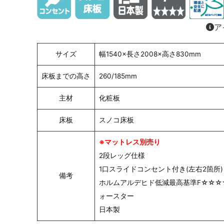
ア
サイズ
幅1540×長さ2008×高さ830mm
床板までの高さ
260/185mm
主材
化粧板
床板
スノコ床板
※マットレス別売り
2段レッグ仕様
1口スライドコンセント付き(左右2箇所)
備考
ホルムアルデヒド低減最高基準F☆☆☆
ォースター
日本製