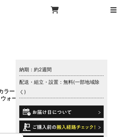
納期：約2週間
配送・組立・設置：無料(一部地域除
カラー ス
く)
 ウォール