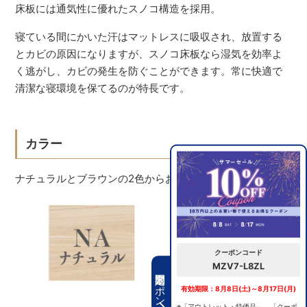
床板には通気性に優れたスノコ構造を採用。
寝ている間にかいた汗はマットレスに吸収され、放置する
とカビの原因になりますが、スノコ床板なら湿気を効率よ
く逃がし、カビの発生を防ぐことができます。常に快適で
清潔な寝環境を保てるのが特長です。
カラー
ナチュラルとブラウンの2色からお選びいただけます。
クーポンコード
MZV7-L8ZL
期間限定クーポン
有効期限：8月8日(土)～8月17日(月)
※「アウトレット・特価品」、「クーポ