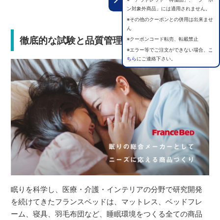
ン対象外商品」には適用されません。
※その他のクーポンとの併用は出来ませ
ん
徹底的な試験と品質管理で安心の選択
※クーポンコード転売、転載禁止
※エラー等でご注文ができない場合、
こ
ちら
にご連絡下さい。
眠りを科学し、医療・介護・インテリアの分野で研究開発
を続けてきたフランスベッドは、マットレス、ベッドフレ
ーム、寝具、羽毛布団など、睡眠環境をつくる全ての商品