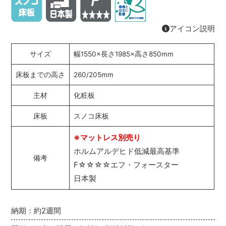
アイコン説明
サイズ
幅1550×長さ1985×高さ850mm
床板までの高さ
260/205mm
主材
化粧板
床板
スノコ床板
※マットレス別売り
ホルムアルデヒド低減最高基準
備考
F☆☆☆☆エフ・フォースター
日本製
納期：約2週間