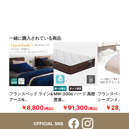
一緒に購入されている商品
フランスベッド ライン&
MW-200α ハード 高密
フランスベッド 
アースN…
度連…
シーズンメ…
￥8,800
￥91,300
￥28,60
OFFICIAL SNS