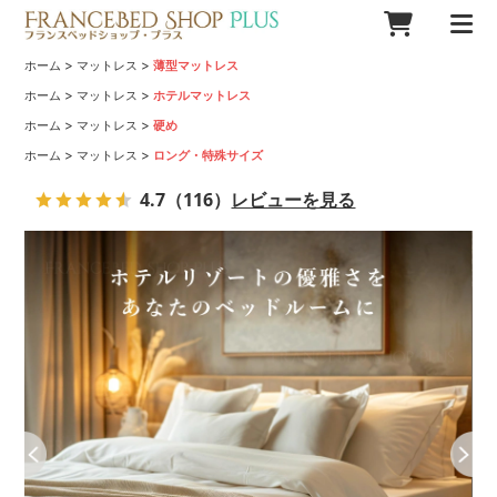
>
>
ホーム
マットレス
薄型マットレス
>
>
ホーム
マットレス
ホテルマットレス
>
>
ホーム
マットレス
硬め
>
>
ホーム
マットレス
ロング・特殊サイズ
4.7
（116）
レビューを見る