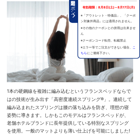
期間限定クーポン
有効期限：8月8日(土)～8月17日(月)
※「アウトレット・特価品」、「クーポ
ン対象外商品」には適用されません。
※その他のクーポンとの併用は出来ませ
ん
※クーポンコード転売、転載禁止
※エラー等でご注文ができない場合、
こ
ちら
にご連絡下さい。
1本の硬鋼線を複雑に編み込むというフランスベッドならで
はの技術が生み出す「高密度連続スプリング
®
」。連続して
編み込まれたスプリングは腰の落ち込みを防ぎ、理想の寝
姿勢に導きます。しかもこのモデルはフランスベッドが、
老舗ホテルブランドに長年提供している特別なスプリング
を使用。一般のマットよりも薄い仕上げを可能にしました!