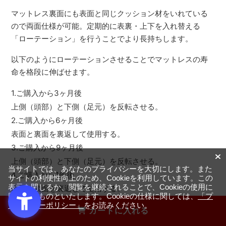
マットレス裏面にも表面と同じクッション材をいれている
ので両面仕様が可能。定期的に表裏・上下を入れ替える
「ローテーション」を行うことでより長持ちします。
以下のようにローテーションさせることでマットレスの寿
命を格段に伸ばせます。
1.ご購入から3ヶ月後
上側（頭部）と下側（足元）を反転させる。
2.ご購入から6ヶ月後
表面と裏面を裏返して使用する。
3.ご購入から9ヶ月後
上側（頭部）と下側（足元）を反転させる。
当サイトでは、あなたのプライバシーを大切にします。また
4.ご購入から1年後
サイトの利便性向上のため、Cookieを利用しています。この
表示を閉じるか、閲覧を継続されることで、Cookieの使用に
表面と裏面を裏返して使用する。
同意するものといたします。Cookieの仕様に関しては、
「プ
ライバシーポリシー」
をお読みください。
カートに入れる