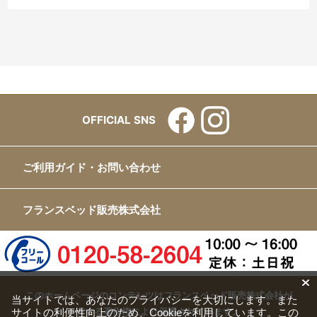
自分にとっては高額なお買い物だったため現物を確認し
たかったのですが、ショールームに足を運ぶことができ
ないためネットで注文させて頂いた次第です。
やっとの思いで購入したベッドですので、今後少しずつ
愛着が湧くことを期待して大切にしていきたいと思いま
す。
OFFICIAL SNS
貴社さまの今後のご参考にして頂ければと思い
あえて苦言を投稿させて頂きました。
ご利用ガイド・お問い合わせ
申し訳ございません。
フランスベッド販売株式会社
また利用させて頂く際はどうぞよろしくお願い致しま
す。
この度はお世話になりありがとうございました。
このホームページのコンテンツはフランスベッド販売株式会社が
当サイトでは、あなたのプライバシーを大切にします。また
有する著作権により保護されています。
サイトの利便性向上のため、Cookieを利用しています。この