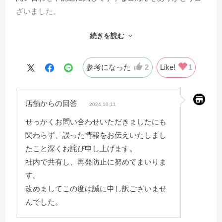
ざいました。
続きを読む
１つだけ残念に思うことがありお伝えさせて頂きます。
メールで以下のやり取りがございました。
参考になった
2
Like!
1
ベッドボードの中心にある５本のラインは
溝のような装飾、又は金属のような装飾が付いているも
店舗からの回答
のでしょうか。
2024.10.11
せっかくお問い合わせいただきましたにも
お問い合わせいただいたディーレクトスでございます
関わらず、誤った情報をお伝えいたしまし
が、
たこと深くお詫び申し上げます。
ヘッドボード部分の５本のラインは
社内で共有し、再発防止に努めてまいりま
溝となっているデザインでございます。
す。
改めましてこの度は誠に申し訳ございませ
金属の装飾は苦手なため確認させて頂き購入致しました
んでした。
が、残念ながら金属の装飾がついたものでした。