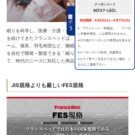
クーポンコード
MZV7-L8ZL
期間限定クーポン
有効期限：8月8日(土)～8月17日(月)
※「アウトレット・特価品」、「クーポ
眠りを科学し、医療・介護・インテリアの分野で研究開発
ン対象外商品」には適用されません。
を続けてきたフランスベッドは、マットレス、ベッドフレ
※その他のクーポンとの併用は出来ませ
ーム、寝具、羽毛布団など、睡眠環境をつくる全ての商品
ん
を自社で開発～製造できる「眠りの総合メーカー」とし
※クーポンコード転売、転載禁止
※エラー等でご注文ができない場合、
こ
て、時代のニーズに対応した商品をつくり続けています。
ちら
にご連絡下さい。
JIS規格よりも厳しいFES規格