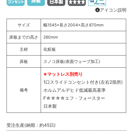
アイコン説明
サイズ
幅1545×長さ2004×高さ870mm
床板までの高さ
260mm
主材
化粧板
床板
スノコ床板(表面ウェーブ加工)
※マットレス別売り
1口スライドコンセント付き(左右2箇所)
ホルムアルデヒド低減最高基準
備考
F☆☆☆☆エフ・フォースター
日本製
受注生産(納期：約45日)