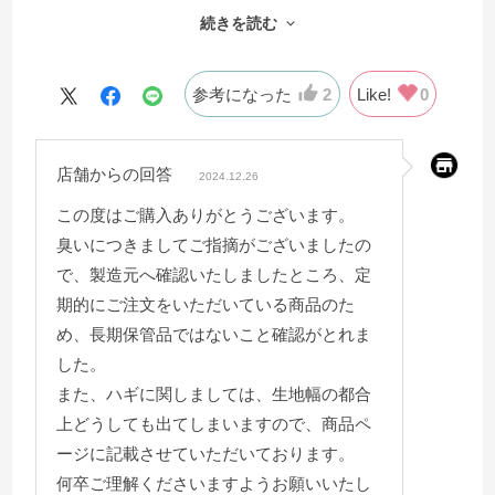
続きを読む
臭いがついていました。
洗っても全く取れず、天日に干したりしばらく放置して
みたり…
参考になった
2
Like!
0
商品到着から10日程経ってようやく臭いがマシになった
ので使用開始出来ました。
店舗からの回答
紐タイプではなく、スナップボタンなところは本当に使
2024.12.26
い勝手が良いです。
この度はご購入ありがとうございます。
大きいサイズなので仕方がないかもしれませんが、継ぎ
臭いにつきましてご指摘がございましたの
目があったのは残念でした。
で、製造元へ確認いたしましたところ、定
肌触りはサラサラしていて心地よく、羽毛布団との相性
期的にご注文をいただいている商品のた
も今のところ良いです。
め、長期保管品ではないこと確認がとれま
臭い問題はありましたが、まずまずな買い物が出来まし
した。
た。
また、ハギに関しましては、生地幅の都合
上どうしても出てしまいますので、商品ペ
ージに記載させていただいております。
何卒ご理解くださいますようお願いいたし