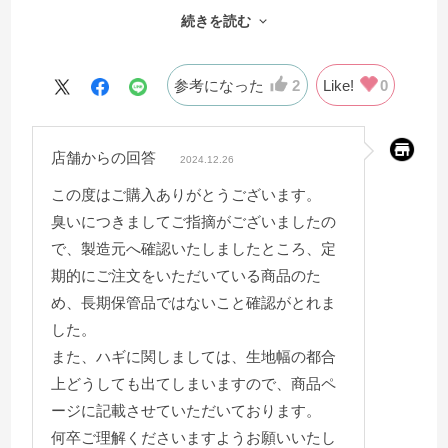
続きを読む
臭いがついていました。
洗っても全く取れず、天日に干したりしばらく放置して
みたり…
参考になった
2
Like!
0
商品到着から10日程経ってようやく臭いがマシになった
ので使用開始出来ました。
店舗からの回答
紐タイプではなく、スナップボタンなところは本当に使
2024.12.26
い勝手が良いです。
この度はご購入ありがとうございます。
大きいサイズなので仕方がないかもしれませんが、継ぎ
臭いにつきましてご指摘がございましたの
目があったのは残念でした。
で、製造元へ確認いたしましたところ、定
肌触りはサラサラしていて心地よく、羽毛布団との相性
期的にご注文をいただいている商品のた
も今のところ良いです。
め、長期保管品ではないこと確認がとれま
臭い問題はありましたが、まずまずな買い物が出来まし
した。
た。
また、ハギに関しましては、生地幅の都合
上どうしても出てしまいますので、商品ペ
ージに記載させていただいております。
何卒ご理解くださいますようお願いいたし