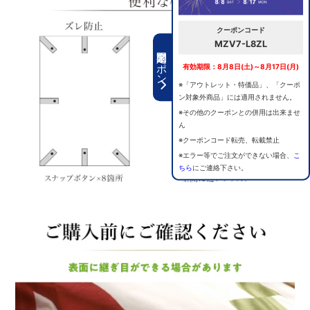
クーポンコード
MZV7-L8ZL
期間限定クーポン
有効期限：8月8日(土)～8月17日(月)
※「アウトレット・特価品」、「クーポ
ン対象外商品」には適用されません。
※その他のクーポンとの併用は出来ませ
ん
※クーポンコード転売、転載禁止
※エラー等でご注文ができない場合、
こ
ちら
にご連絡下さい。