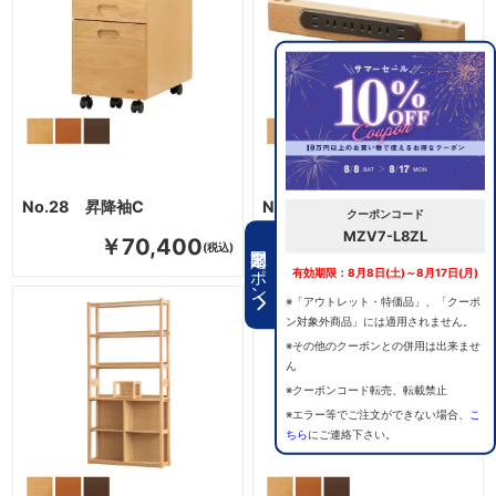
No.28 昇降袖C
No.8000 コンセント
クーポンコード
MZV7-L8ZL
￥70,400
￥7,700
期間限定クーポン
有効期限：8月8日(土)～8月17日(月)
※「アウトレット・特価品」、「クーポ
ン対象外商品」には適用されません。
※その他のクーポンとの併用は出来ませ
ん
※クーポンコード転売、転載禁止
※エラー等でご注文ができない場合、
こ
ちら
にご連絡下さい。