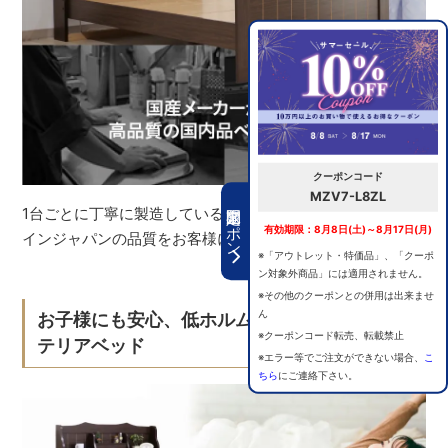
クーポンコード
MZV7-L8ZL
期間限定クーポン
1台ごとに丁寧に製造している、国内一貫生産です。メイド
有効期限：8月8日(土)～8月17日(月)
インジャパンの品質をお客様にお届けします。
※「アウトレット・特価品」、「クーポ
ン対象外商品」には適用されません。
※その他のクーポンとの併用は出来ませ
ん
お子様にも安心、低ホルムアルデヒドのイン
※クーポンコード転売、転載禁止
テリアベッド
※エラー等でご注文ができない場合、
こ
ちら
にご連絡下さい。