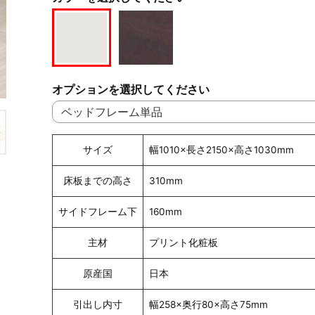
オプションを選択してください
サイズ
幅1010×長さ2150×高さ1030mm
床板までの高さ
310mm
サイドフレーム下
160mm
主材
プリント化粧板
原産国
日本
引出し内寸
幅258×奥行80×高さ75mm