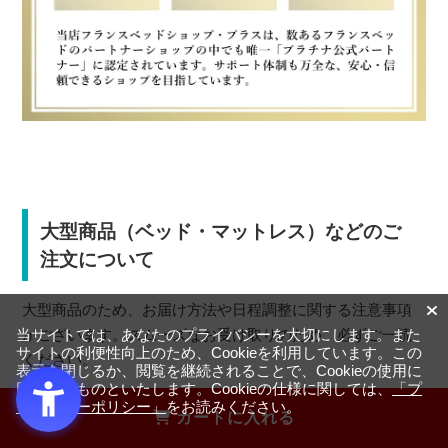
大型商品（ベッド・マットレス）などのご
注文について
大型商品のため、お届け方法や日程調整に関する注意事項
がございます。スムーズなお受け取りのため、必ずご一読
当サイトでは、あなたのプライバシーを大切にします。また
サイトの利便性向上のため、Cookieを利用しています。この
ください。
表示を閉じるか、閲覧を継続されることで、Cookieの使用に
同意するものといたします。Cookieの仕様に関しては、
「プ
ライバシーポリシー」
をお読みください。
カートに入れる