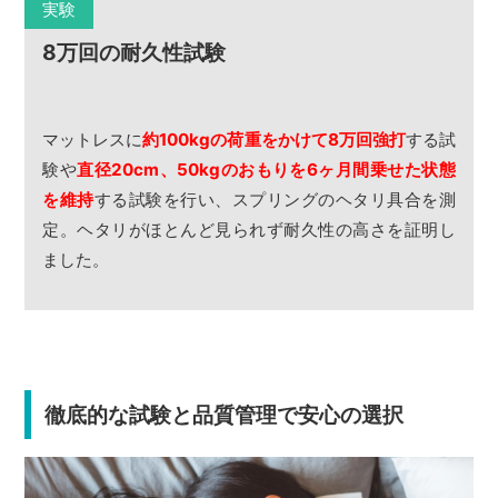
実験
8万回の耐久性試験
マットレスに
約100kgの荷重をかけて8万回強打
する試
験や
直径20cm、50kgのおもりを6ヶ月間乗せた状態
を維持
する試験を行い、スプリングのヘタリ具合を測
定。ヘタリがほとんど見られず耐久性の高さを証明し
ました。
徹底的な試験と品質管理で安心の選択