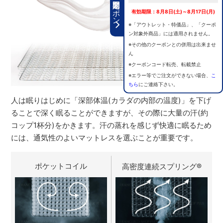
期間限定クーポン
有効期限：8月8日(土)～8月17日(月)
※「アウトレット・特価品」、「クーポ
ン対象外商品」には適用されません。
※その他のクーポンとの併用は出来ませ
ん
※クーポンコード転売、転載禁止
※エラー等でご注文ができない場合、
こ
ちら
にご連絡下さい。
人は眠りはじめに「深部体温(カラダの内部の温度)」を下げ
ることで深く眠ることができますが、その際に大量の汗(約
コップ1杯分)をかきます。汗の蒸れを感じず快適に眠るため
には、通気性のよいマットレスを選ぶことが重要です。
ポケットコイル
高密度連続スプリング
®