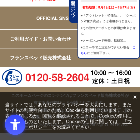
期間限定クーポン
有効期限：8月8日(土)～8月17日(月)
※「アウトレット・特価品」、「クーポ
OFFICIAL SNS
ン対象外商品」には適用されません。
※その他のクーポンとの併用は出来ませ
ん
ご利用ガイド・お問い合わせ
※クーポンコード転売、転載禁止
※エラー等でご注文ができない場合、
こ
ちら
にご連絡下さい。
フランスベッド販売株式会社
このホームページのコンテンツはフランスベッド販売株式会社が
有する著作権により保護されています。
当サイトでは、あなたのプライバシーを大切にします。また
サイトの利便性向上のため、Cookieを利用しています。この
すべての文章、画像、動画などを、私的利用の範囲を超えて、許
表示を閉じるか、閲覧を継続されることで、Cookieの使用に
可なく複製、改変、転載することは禁じられています。
同意するものといたします。Cookieの仕様に関しては、
「プ
Copyright(c) FRANCEBED Sales Co., ltd. All Rights Reserved.
ライバシーポリシー」
をお読みください。