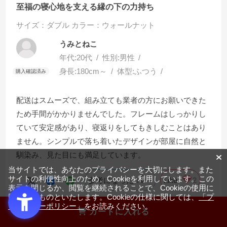
至福の寝心地を支える縁の下の力持ち
サイズ：ダブル
カラー：ウォールナット
うみとねこ
年代:
20代
性別:
男性
身長:
180cm～
体型:
ふつう
配送はスムーズで、組み立ても業者の方にお願いできた
ため手間がかかりませんでした。フレームはしっかりし
ていて安定感があり、寝返りをしてもきしむことはあり
ません。シンプルで落ち着いたデザインが部屋に自然と
馴染み、見た目にも満足しています。
当サイトでは、あなたのプライバシーを大切にします。また
サイトの利便性向上のため、Cookieを利用しています。この
参考になった
0
Like!
2
表示を閉じるか、閲覧を継続されることで、Cookieの使用に
同意するものといたします。Cookieの仕様に関しては、
「プ
ライバシーポリシー」
をお読みください。
カートに入れる
店舗からの回答
2025.8.19