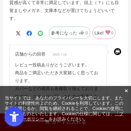
質感が高くて非常に満足しています。頭上（？）にも目
覚ましやメガネ、文庫本などが置けてちょうどいいで
す。
参考になった
0
Like!
0
店舗からの回答
2025.7.18
レビュー投稿ありがとうございます。
商品をご満足いただき大変嬉しく思ってお
ります。
カバーなどの寝具も各種取り揃えておりま
すので、スタッフ一同、またのご利用をお
当サイトでは、あなたのプライバシーを大切にします。また
サイトの利便性向上のため、Cookieを利用しています。この
待ちしております。
表示を閉じるか、閲覧を継続されることで、Cookieの使用に
同意するものといたします。Cookieの仕様に関しては、
「プ
ライバシーポリシー」
をお読みください。
カートに入れる